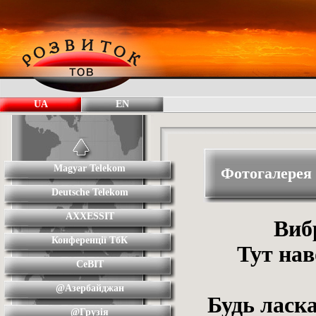
UA
EN
Magyar Telekom
Фотогалере
Deutsche Telekom
AXXESSIT
Виб
Конференції ТбК
Тут нав
CeBIT
@Азербайджан
Будь ласка
@Грузія