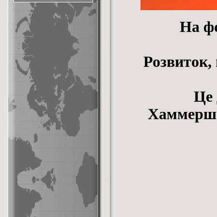
На фо
Розвиток, 
Це 
Хаммершмі