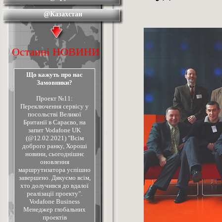
@Казахстан
@Польща
@Угорщина
Останні НОВИНИ
@Іран
Що кажуть про нас
@Україна
Замовники?
Проект №11:
Офіс
Переключення сервісу у
посольстві Великої
Соціальна відповідальність
Британії в Сараєво, на
запит Vodafone UK
(@12.02.2021) "Всім
доброго ранку, Хороші
новини, сьогоднішнє
оновлення
маршрутизатора успішно
завершено. Дякуємо всім,
хто долучився до вдалої
реалізації проекту".
Vodafone Business
Менеджер глобальних
проектів